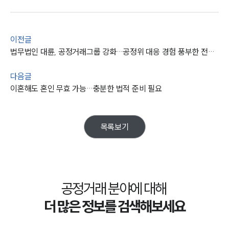
전체
구성원 소개
이전글
법무법인 대륜, 공정거래그룹 강화…공정위 대응 경험 풍부한 전문가 포진
공정거래법전문변호사
다음글
소식/자료
이혼해도 혼인 무효 가능…충분한 법적 준비 필요
언론보도
공지사항
목록보기
법률 블로그
법률서식
뉴스레터/브로슈어
세미나
공정거래 분야에 대해
대륜법률상담예약
더 많은 정보를 검색해보세요
대륜법률상담예약