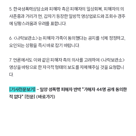
그룹소개
5. 한국성폭력상담소와 피해자 측은 피해자의 일상회복, 피해자의 의
대륜의 강점
사존중과 거리가 먼, 갑자기 등장한 일방적 영상업로드와 조회수 경주
오시는 길
글로벌 파트너 로펌
에 당황스러움과 우려를 표합니다.
고객의 소리
통합검색
6. <나락보관소>는 피해자 가족이 동의했다는 공지를 삭제 정정하고,
AI대륜
오인되는 상황을 즉시 바로 잡기 바랍니다.
업무사례
7. 언론에서도 이와 같은 피해자 측의 의사를 고려하여 <나락보관소>
영상을 바탕으로 한 자극적 형태의 보도를 자제해주실 것을 요청합니
주요 업무사례
다.
사례분석/최신동향
법률정보
[기사전문보기]
-
밀양 성폭행 피해자 반박 "가해자 44명 공개 동의한
법률지식인
적 없다" [전문]
(바로가기)
고객후기
업무분야
공정거래그룹 업무