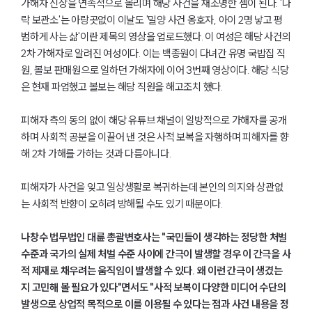
가해자 신상을 연속적으로 올리며 해당 사건을 재조명한 셈이 된다. '나
락 보관소'는 아랑곳없이 이날도 '밀양 사건 옹호자, 아이 2명 낳고 평
범하게 사는 삶'이란 제목의 영상을 업로드했다. 이 여성은 해당 사건의
2차 가해자로 알려진 여성이다. 이는 백종원이 다녀간 유명 국밥집 직
원, 볼보 판매원으로 일하던 가해자에 이어 3번째 영상이다. 해당 식당
은 현재 파업했고 볼보는 해당 직원을 해고조치 했다.
피해자 측의 동의 없이 해당 유튜브 채널이 일방적으로 가해자를 공개
하며 사회적 공분을 이끌어 낸 것은 사적 보복을 자행하며 피해자를 향
해 2차 가해를 가하는 것과 다름아니다.
피해자가 사건을 잊고 일상생활로 복귀하는데 본인의 의지와 상관없
는 사회적 반향이 오히려 방해될 수도 있기 때문이다.
나창수 법무법인 대륜 총괄변호사는 "국민들이 생각하는 정당한 처벌
수준과 국가의 실제 처벌 수준 사이에 간극이 발생할 경우 이 간극을 사
적 제재로 채우려는 움직임이 발생할 수 있다. 왜 이런 간극이 생겼는
지 고민해 볼 필요가 있다"면서도 "사적 보복이 다양한 미디어 수단의
발생으로 상업적 목적으로 이를 이용될 수 있다는 점과 사건 내용을 정