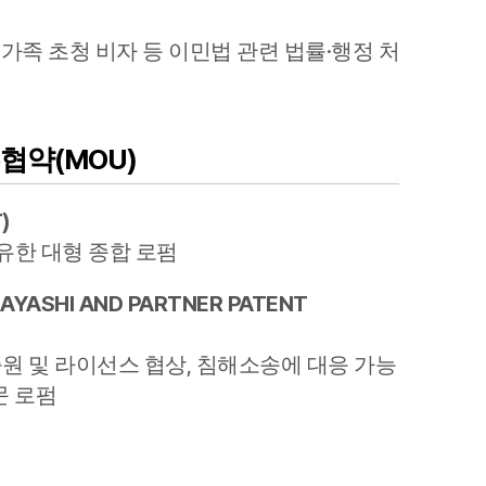
AI대륜
 가족 초청 비자 등 이민법 관련 법률·행정 처
업무사례
협약(MOU)
주요 업무사례
사례분석/최신동향
T
)
법률정보
보유한 대형 종합 로펌
법률지식인
HAYASHI AND PARTNER PATENT
고객후기
원 및 라이선스 협상, 침해소송에 대응 가능
문 로펌
업무분야
공정거래그룹 업무