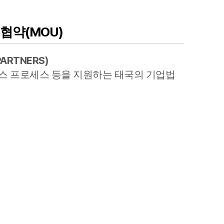
전체
협약(MOU)
구성원 소개
PARTNERS
)
공정거래법전문변호사
니스 프로세스 등을 지원하는 태국의 기업법
소식/자료
언론보도
공지사항
법률 블로그
법률서식
뉴스레터/브로슈어