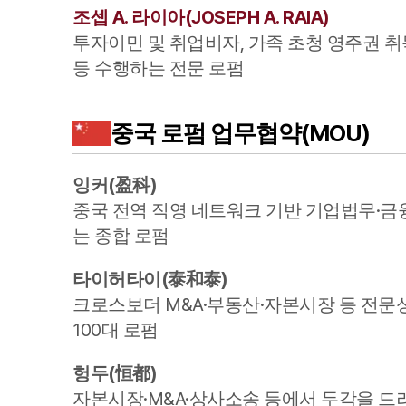
조셉 A. 라이아
(
JOSEPH A. RAIA
)
투자이민 및 취업비자, 가족 초청 영주권 취
등 수행하는 전문 로펌
중국
로펌 업무협약(MOU)
잉커
(
盈科
)
중국 전역 직영 네트워크 기반 기업법무·금융
는 종합 로펌
타이허타이
(
泰和泰
)
크로스보더 M&A·부동산·자본시장 등 전문
100대 로펌
헝두
(
恒都
)
자본시장·M&A·상사소송 등에서 두각을 드