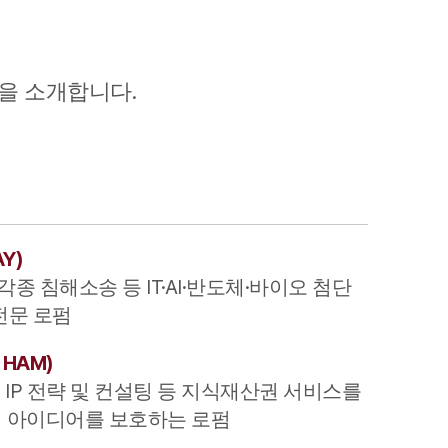
을 소개합니다.
그룹소개
그룹소개
AY
)
대륜의 강점
각종 침해소송 등 IT·AI·반도체·바이오 첨단
전문 로펌
오시는 길
 HAM
)
글로벌 파트너 로펌
, IP 전략 및 컨설팅 등 지식재산권 서비스를
고객의 소리
 아이디어를 보호하는 로펌
통합검색