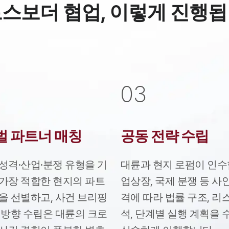
스보더 협업, 이렇게 진행
0
3
벌 파트너 매칭
공동 전략 수립
성격·산업·분쟁 유형을 기
대륜과 현지 로펌이 인수
가장 적합한 현지의 파트
업상장, 국제 분쟁 등 사
을 선별하고, 사건 브리핑
격에 따라 법률 구조, 리
 방향 수립은 대륜의 크로
석, 단계별 실행 계획을