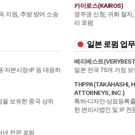
카이로스
(
KAIROS
)
득 지원, 추방 방어 소송
영주권 신청, 귀화 절차,
리 로펌
일본
로펌 업무
베리베스트
(
VERYBES
·자본시장·IP 등 대응하
일본 전국 75개 거점 
THPPA
(
TAKAHASHI, 
ATTORNEYS, INC.
)
성을 보유한 중국 상위
특허·디자인·상표등록출
한 변리사법인 및 IP 전
러낸 전문 로펌