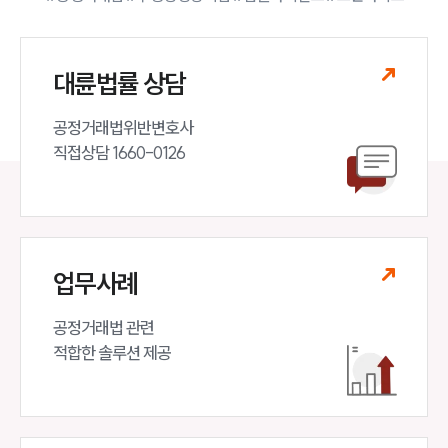
대륜법률 상담
공정거래법위반변호사

직접상담 1660-0126
업무사례
공정거래법 관련

적합한 솔루션 제공