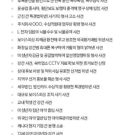
보복운전을 원인으로 한 난폭 운전 특수폭행, 특수협박 사건
운송업 종사자, 횡단보도 보행자 충격해 영구 상해 입힌 사건
근친 간 특경법위반(사기죄) 형사 고소 사건
주식회사 OOO, 수십억원대 업무상 횡령 형사 사건
L 전자 임원의 뇌물수수 및 뇌물공여 사건
보이스피싱 피해금 환전해 주고 방조한 외국환거래법 위반사건
화장실 강간범 휴대폰 복구하여 카촬죄 혐의 밝혀낸 사건
미성년자 감금 및 공갈협박하여 알선영업행위등 형사 사건
강간 사건, 숙박업소 CCTV 자료 확보 위한 증거보전 신청
상대 후보 비방 및 허위사실 유포한 선거법 위반 사건
지역구 선거 홍보물 훼손 형사 사건
세무법인, 법인카드 수십억 원 횡령한 특경법위반 사건
대규모 보이스피싱 조직 사기 사건
교내 학생 간 강간 사건
미성년자 집단 마약 흡입 사건
외국인 마약 밀반입 한 마약류관리법위반 사건
캐나다 현지 기업 간 분쟁 소송
13세 미만 미성년자 강간 사건