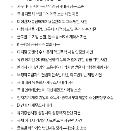
사우디아라비아 공기업의 공사대금 청구 소송
국내 자동차 브랜드의 외국 소송 사전 자문
미성년자 통신매체이용음란죄로 고소 당한 사건
대형 패션몰 기업, 그룹 내 사업 양도 및 주식 인수 자문
글로벌 IT 기업 분할, 인수 등 M&A 계약서 자문
K 은행의 금융지주 설립 자문
디지털 포렌식 수사 통해 학교폭력 사실 입증한 사건
유명 정치인 성매매알선행위 등의 처벌에 관한 법률 위반 사건
한의사가 타인 명의 도용하여 마약처방 받은 마약향정 재범 사건
부정의료업자 보건범죄단속법위반, 의료법위반 재범 사건
국내 대형 유통회사 세무조사 대리 사건
국내 엔터테인먼트, 파산채권조사확정 소송
전자기기 제조 기업의 소득세·증여세부과처분취소 심판청구 소송
D 건설사 세무조사 대리
유가증권시장 상장사의 상장유지 관련 자문
국제 에너지 기업의 사모펀드 투자 관련 사건
글로벌 화학기업 법인세경정거부처분취소 소송