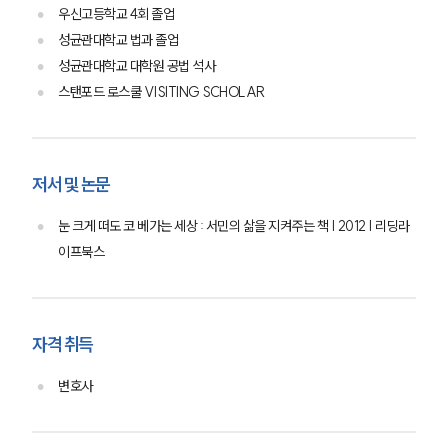
법률정보
우신고등학교 4회 졸업
법률지식인
성균관대학교 법과 졸업
고객후기
성균관대학교 대학원 공법 석사
스탠포드 로스쿨 VISITING SCHOLAR
업무분야
공정거래그룹 업무
전체
저서 및 논문
눈 크게 떠도 코 베가는 세상 : 서민의 삶을 지켜주는 책 | 2012 | 리딩라
구성원 소개
이프북스
공정거래법전문변호사
자격 취득
소식/자료
변호사
언론보도
공지사항
법률 블로그