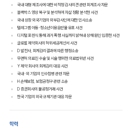
국내 대형 제조사에 대한 비적정 감사의견 관련 회계조사 자문
블랙박스 영상 복구 및 분석하여 자살 정황 분석한 사건
국내 상장 외국기업의 외부감사인에 대한 민사소송
텔레그램 아동·청소년이용음란물 유포 사건
디지털 포렌식 통해 과거 폭행 사실까지 밝혀내 상해 원인 입증한 사건
글로벌 제약회사의 허위세금계산서 사건
그룹소개
D 발전사, 회계감리결과에 따른 행정소송
그룹소개
무면허 의료진 수술 및 시술 행위한 의료법위반 사건
대륜의 강점
Y 제약 회사의 회계감리 대응 사건
오시는 길
국내·외 기업의 인수합병 관련 자문
글로벌 파트너 로펌
고객의 소리
H 손해보험, 보험금청구 관련 소송
통합검색
D 증권회사의 불공정거래 사건
AI대륜
한국 기업의 외국 규제기관 대응 자문
업무사례
주요 업무사례
학력
사례분석/최신동향