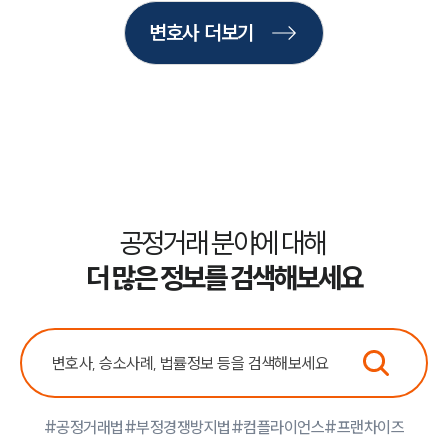
구성원 소개
변호사 더보기
공정거래법전문변호사
소식/자료
언론보도
공지사항
법률 블로그
법률서식
공정거래 분야에 대해
뉴스레터/브로슈어
세미나
더 많은 정보를 검색해보세요
대륜법률상담예약
대륜법률상담예약
#공정거래법
#부정경쟁방지법
#컴플라이언스
#프랜차이즈