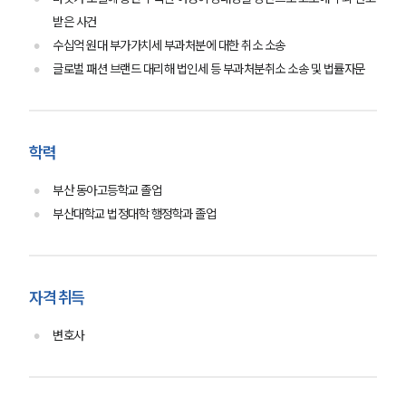
오시는 길
글로벌 파트너 로펌
받은 사건
고객의 소리
수십억 원대 부가가치세 부과처분에 대한 취소 소송
통합검색
글로벌 패션 브랜드 대리해 법인세 등 부과처분취소 소송 및 법률자문
AI대륜
업무사례
학력
주요 업무사례
사례분석/최신동향
부산 동아고등학교 졸업
법률정보
부산대학교 법정대학 행정학과 졸업
법률지식인
고객후기
업무분야
자격 취득
변호사
공정거래그룹 업무
전체