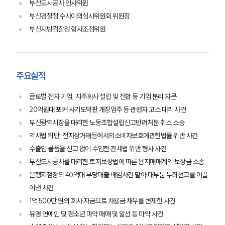
부산도시공사 인사위원
부산경찰청 수사이의심사위원회 위원장
부산지방검찰청 형사조정위원
주요실적
글로벌 전자 기업, 지주회사 설립 및 전환 등 기업 분리 자문
20억원대 포커 사기도박판 개장업주 등 관련자 고소 대리 사건
부산광역시장을 대리한 노동조합설립신고반려처분 취소 소송
약사법 위반, 전자상거래등에서의소비자보호에관한법률 위반 사건
수출입 물품을 신고 없이 수입한 관세법 위반 형사 사건
부산도시공사를 대리한 토지보상법에 따른 용지매매계약 보상금 소송
은행지점장의 40억대 부당대출 배임사건 맡아 대부분 무죄선고를 이끌
어낸 사건
1억 500만 원의 회사 자금으로 차용금 채무를 변제한 사건
유명 연예인 및 청소년 마약 매매 및 알선 등 마약 사건