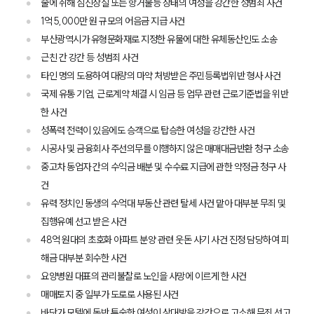
술에 취해 심신상실 또는 항거불능 상태의 여성을 강간한 성범죄 사건
1억 5,000만 원 규모의 어음금 지급 사건
부산광역시가 유형문화재로 지정한 유물에 대한 유체동산인도 소송
근친 간 강간 등 성범죄 사건
타인 명의 도용하여 대량의 마약 처방받은 주민등록법위반 형사 사건
국제 유통 기업, 근로계약 체결 시 임금 등 업무 관련 근로기준법을 위반
한 사건
성폭력 전력이 있음에도 승객으로 탑승한 여성을 강간한 사건
시공사 및 금융회사 주선의무를 이행하지 않은 매매대금반환 청구 소송
중고차 동업자 간의 수익금 배분 및 수수료 지급에 관한 약정금 청구 사
건
유력 정치인 동생의 수억대 부동산 관련 탈세 사건 맡아 대부분 무죄 및
집행유예 선고 받은 사건
48억 원대의 초호화 아파트 분양 관련 웃돈 사기 사건 진정 담당하여 피
그룹소개
해금 대부분 회수한 사건
요양병원 대표의 관리불찰로 노인을 사망에 이르게 한 사건
그룹소개
매매토지 중 일부가 도로로 사용된 사건
대륜의 강점
바닷가 모텔에 동반 투숙한 여성이 상대방을 강간으로 고소해 무죄 선고