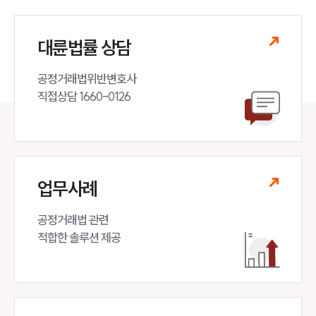
대륜법률 상담
공정거래법위반변호사

직접상담 1660-0126
업무사례
공정거래법 관련

적합한 솔루션 제공