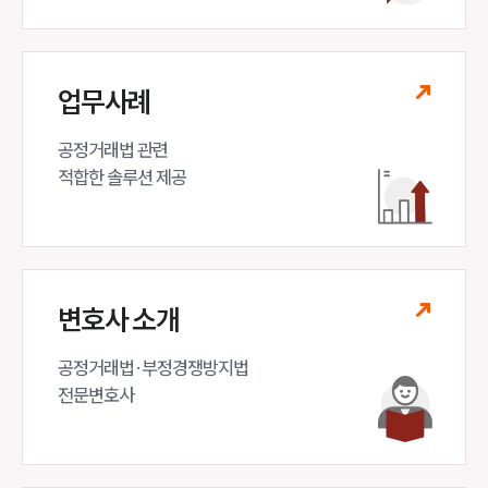
업무분야
공정거래그룹 업무
전체
업무사례
공정거래법 관련

구성원 소개
적합한 솔루션 제공
공정거래법전문변호사
소식/자료
변호사 소개
언론보도
공지사항
법률 블로그
공정거래법·부정경쟁방지법 

법률서식
전문변호사
뉴스레터/브로슈어
세미나