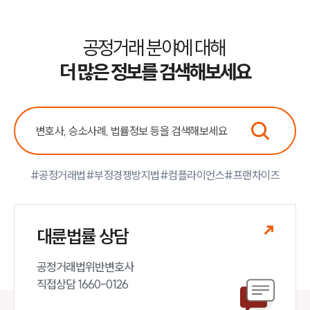
그룹소개
공정거래 분야에 대해
더 많은 정보를 검색해보세요
그룹소개
대륜의 강점
오시는 길
글로벌 파트너 로펌
고객의 소리
통합검색
AI대륜
#공정거래법
#부정경쟁방지법
#컴플라이언스
#프랜차이즈
업무사례
주요 업무사례
대륜법률 상담
사례분석/최신동향
법률정보
법률지식인
공정거래법위반변호사

고객후기
직접상담 1660-0126