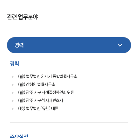
관련 업무분야
민사
행정
부동산
손해배상
건설
형사
이혼
경력
(前) 법무법인 21세기 종합법률사무소
(前) 강창원 법률사무소
(前) 광주 서구 사례결정위원회 위원
(前) 광주 서구청 사내변호사
(現) 법무법인(유한) 대륜
주요실적