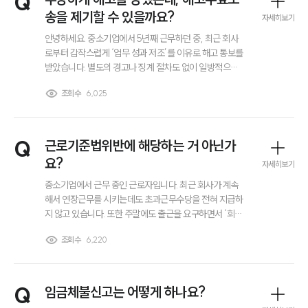
Q
전체
송을 제기할 수 있을까요?
자세히보기
안녕하세요. 중소기업에서 5년째 근무하던 중, 최근 회사
구성원 소개
로부터 갑작스럽게 ‘업무 성과 저조’를 이유로 해고 통보를
받았습니다. 별도의 경고나 징계 절차도 없이 일방적으로
공정거래법전문변호사
통보를 받은 상황이라 너무 억울합니다. 노동청에 부당해
조회수
6,025
고 구제신청을 할 수 있다고 들었는데, 주변에서는 ‘해고무
효소송’을 별도로 제기하는 방법도 있다고 하더라고요. 두
소식/자료
절차가 어떻게 다른지 그리고 해고무효소송을 제기하면 어
떤 결과를 얻을 수 있는지 궁금합니다.
Q
근로기준법위반에 해당하는 거 아닌가
언론보도
요?
공지사항
자세히보기
법률 블로그
중소기업에서 근무 중인 근로자입니다. 최근 회사가 계속
법률서식
해서 연장근무를 시키는데도 초과근무수당을 전혀 지급하
뉴스레터/브로슈어
지 않고 있습니다. 또한 주말에도 출근을 요구하면서 ‘회사
세미나
사정이 어려우니 나중에 보상하겠다’며 임금이나 대체휴일
조회수
6,220
을 주지 않고 있습니다. 심지어 퇴사를 얘기하자 퇴직금도
못 준다고 하더군요. 이런 경우 회사가 「근로기준법」을 위
대륜법률상담예약
반한 게 맞는지, 만약 근로기준법위반이라면 어떤 처벌을
받을 수 있는지 궁금합니다.
Q
임금체불신고는 어떻게 하나요?
대륜법률상담예약