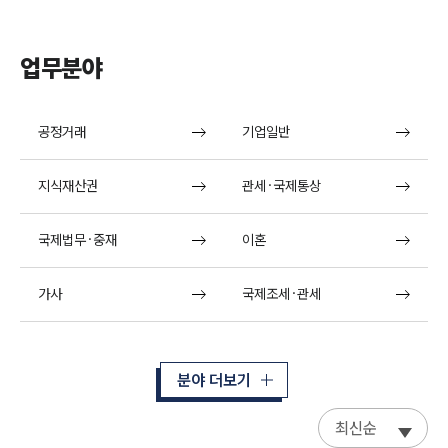
업무분야
공정거래
기업일반
지식재산권
관세·국제통상
국제법무·중재
이혼
가사
국제조세·관세
분야 더보기
최신순