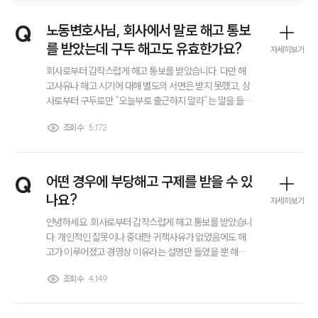
Q
노동변호사님, 회사에서 말로 해고 통보
를 받았는데 구두 해고도 유효한가요?
자세히보기
회사로부터 갑작스럽게 해고 통보를 받았습니다. 다만 해
고사유나 해고 시기에 대해 별도의 서면은 받지 못했고, 상
사로부터 구두로만 “오늘부로 출근하지 말라”는 말을 들은
상황입니다. 이메일이나 문자메시지로도 해고 관련 내용은
조회수
5,172
전달받지 못했습니다. 이런 경우에도 해고가 법적으로 유
효한지 알고 싶습니다. 만약 부당한 해고라면 어떻게 대응
해야 하는지도 노동변호사의 조언을 듣고 싶습니다.
Q
어떤 경우에 부당해고 구제를 받을 수 있
나요?
자세히보기
안녕하세요. 회사로부터 갑작스럽게 해고 통보를 받았습니
다. 개인적인 잘못이나 중대한 귀책사유가 없었음에도 해
고가 이루어졌고 경영상 이유라는 설명만 들었을 뿐 해고
회피 노력이나 협의 과정도 없었습니다. 저처럼 해고 사유
조회수
4,149
가 명확하지 않거나 절차를 지키지 않은 해고의 경우에도
부당해고로 인정받아 노동위원회에 부당해고 구제신청을
그룹소개
할 수 있는지 궁금합니다.