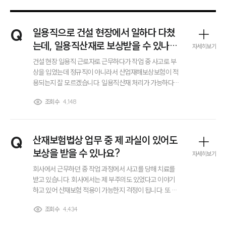
Q
일용직으로 건설 현장에서 일하다 다쳤
는데, 일용직산재로 보상받을 수 있나
자세히보기
요?
건설 현장 일용직 근로자로 근무하다가 작업 중 사고로 부
상을 입었는데 정규직이 아니라서 산업재해보상보험이 적
용되는지 잘 모르겠습니다. 일용직산재 처리가 가능하다고
는 하는데 실제로 어떤 보험급여를 받을 수 있는지, 또 급여
조회수
4,148
산정 기준이 어떻게 되는지 궁금합니다.
Q
산재보험법상 업무 중 제 과실이 있어도
보상을 받을 수 있나요?
자세히보기
회사에서 근무하던 중 작업 과정에서 사고를 당해 치료를
받고 있습니다. 회사에서는 제 부주의도 있었다고 이야기
하고 있어 산재보험 적용이 가능한지 걱정이 됩니다. 또 산
재보험으로 보상을 받으면 회사에 손해배상 청구는 아예
조회수
4,434
할 수 없는 것인지, 산재보험법상 보상 범위를 알고 싶습니
다.