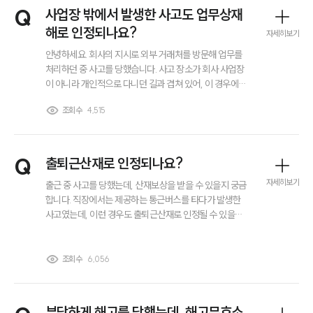
Q
사업장 밖에서 발생한 사고도 업무상재
그룹소개
대륜의 강점
해로 인정되나요?
자세히보기
오시는 길
글로벌 파트너 로펌
안녕하세요. 회사의 지시로 외부 거래처를 방문해 업무를
고객의 소리
처리하던 중 사고를 당했습니다. 사고 장소가 회사 사업장
통합검색
이 아니라 개인적으로 다니던 길과 겹쳐 있어, 이 경우에도
AI대륜
업무상재해로 인정받을 수 있나요? 혹시 개인적인 사고로
조회수
4,515
보아 산재 신청이 어렵지는 않은지 궁금합니다.
업무사례
Q
출퇴근산재로 인정되나요?
주요 업무사례
사례분석/최신동향
자세히보기
출근 중 사고를 당했는데, 산재보상을 받을 수 있을지 궁금
법률정보
합니다. 직장에서는 제공하는 통근버스를 타다가 발생한
법률지식인
사고였는데, 이런 경우도 출퇴근산재로 인정될 수 있을까
고객후기
요?
조회수
6,056
업무분야
공정거래그룹 업무
부당하게 해고를 당했는데, 해고무효소