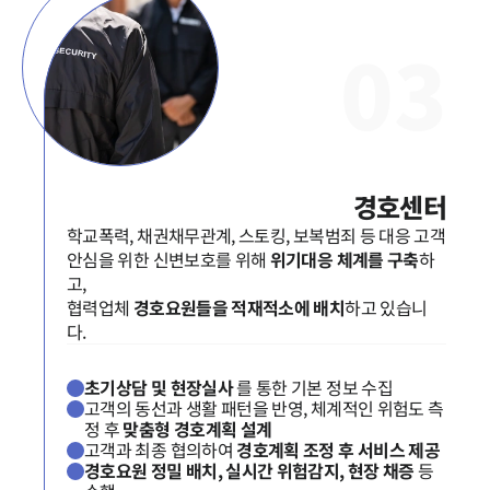
0
3
경호센터
학교폭력, 채권채무관계, 스토킹, 보복범죄 등 대응 고객
안심을 위한 신변보호를 위해
위기대응 체계를 구축
하
고,
협력업체
경호요원들을 적재적소에 배치
하고 있습니
다.
초기상담 및 현장실사
를 통한 기본 정보 수집
고객의 동선과 생활 패턴을 반영, 체계적인 위험도 측
정 후
맞춤형 경호계획 설계
고객과 최종 협의하여
경호계획 조정 후 서비스 제공
경호요원 정밀 배치, 실시간 위험감지, 현장 채증
등