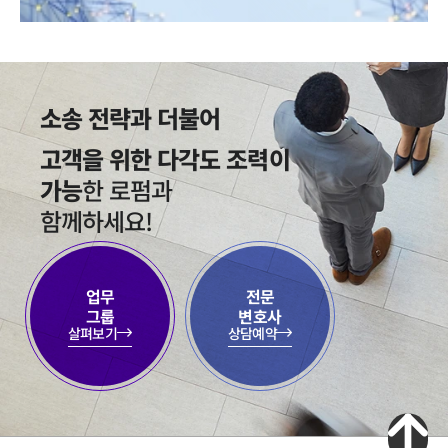
소송 전략과 더불어
고객을 위한 다각도 조력이
가능
한 로펌과
함께하세요!
업무

전문

그룹
변호사
살펴보기
상담예약