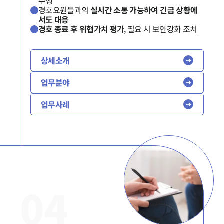
수행
경호요원들과의
실시간 소통 가능하여 긴급 상황에
서도 대응
경호 종료 후 위협가치 평가
, 필요 시 보안강화 조치
그룹소개
상세소개
그룹소개
업무분야
대륜의 강점
오시는 길
업무사례
글로벌 파트너 로펌
고객의 소리
통합검색
AI대륜
업무사례
0
4
주요 업무사례
사례분석/최신동향
법률정보
법률지식인