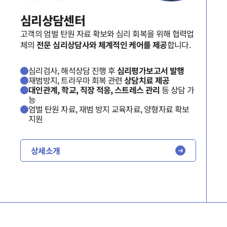
고객후기
심리상담센터
고객의 엄벌 탄원 자료 확보와 심리 회복을 위해 협력업
업무분야
체의
전문 심리상담사와 체계적인 케어를 제공
합니다.
공정거래그룹 업무
전체
심리검사, 해석상담 진행 후
심리평가보고서 발행
재범방지, 트라우마 회복 관련
상담치료 제공
대인관계, 학교, 직장 적응, 스트레스 관리
등 상담 가
능
구성원 소개
엄벌 탄원 자료, 재범 방지 교육자료, 양형자료 확보
지원
공정거래법전문변호사
상세소개
소식/자료
언론보도
공지사항
법률 블로그
법률서식
뉴스레터/브로슈어