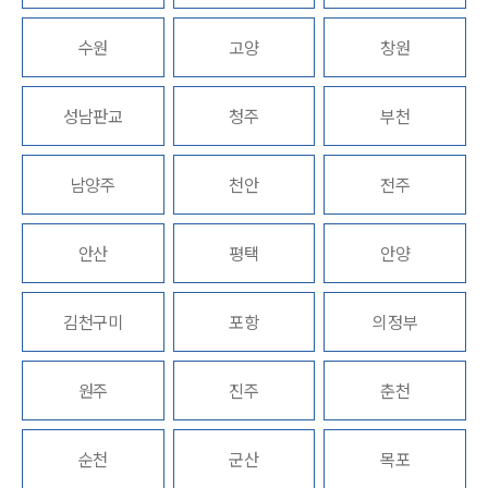
수원
고양
창원
그룹소개
성남판교
청주
부천
그룹소개
대륜의 강점
오시는 길
남양주
천안
전주
글로벌 파트너 로펌
고객의 소리
통합검색
안산
평택
안양
AI대륜
김천구미
포항
의정부
업무사례
주요 업무사례
원주
진주
춘천
사례분석/최신동향
법률정보
법률지식인
순천
군산
목포
고객후기