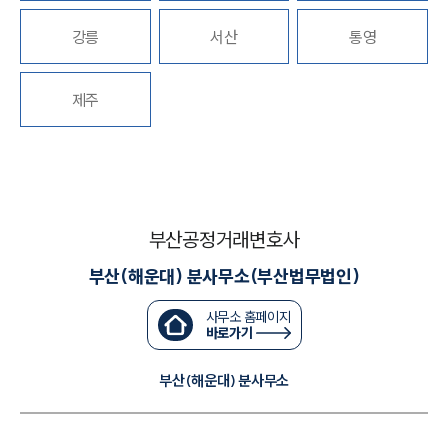
강릉
서산
통영
업무분야
공정거래그룹 업무
제주
전체
구성원 소개
공정거래법전문변호사
부산공정거래변호사
부산(해운대) 분사무소(부산법무법인)
소식/자료
사무소 홈페이지
언론보도
바로가기
공지사항
법률 블로그
부산(해운대) 분사무소
법률서식
뉴스레터/브로슈어
세미나