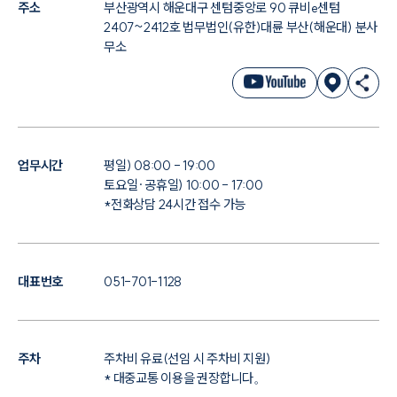
주소
부산광역시 해운대구 센텀중앙로 90 큐비e센텀
2407~2412호 법무법인(유한)대륜 부산(해운대) 분사
대륜법률상담예약
무소
대륜법률상담예약
업무시간
평일) 08:00 - 19:00
토요일·공휴일) 10:00 - 17:00
*전화상담 24시간 접수 가능
대표번호
051-701-1128
주차
주차비 유료(선임 시 주차비 지원)
* 대중교통 이용을 권장합니다。