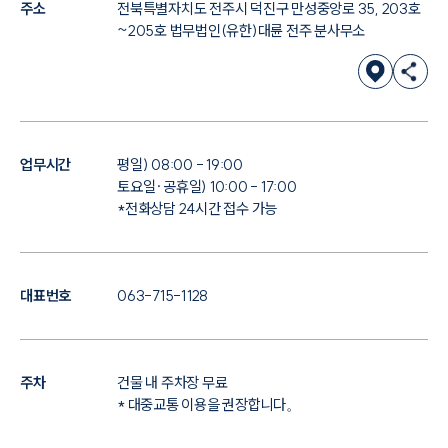
주소
전북특별자치도 전주시 덕진구 만성중앙로 35, 203호
대륜법률상담예약
~205호 법무법인(유한)대륜 전주 분사무소
대륜법률상담예약
업무시간
평일) 08:00 - 19:00
토요일·공휴일) 10:00 - 17:00
*전화상담 24시간 접수 가능
대표번호
063-715-1128
주차
건물 내 주차장 무료
* 대중교통 이용을 권장합니다。