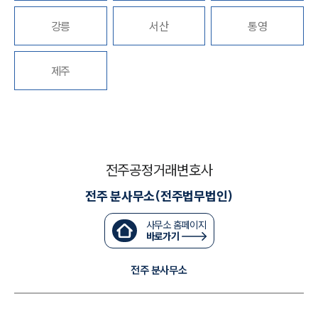
업무분야
강릉
서산
통영
공정거래그룹 업무
전체
제주
구성원 소개
공정거래법전문변호사
전주공정거래변호사
소식/자료
전주 분사무소(전주법무법인)
언론보도
사무소 홈페이지
공지사항
바로가기
법률 블로그
법률서식
전주 분사무소
뉴스레터/브로슈어
세미나