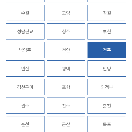
수원
고양
창원
그룹소개
성남판교
청주
부천
그룹소개
대륜의 강점
오시는 길
남양주
천안
전주
글로벌 파트너 로펌
고객의 소리
통합검색
안산
AI대륜
평택
안양
업무사례
김천구미
포항
의정부
주요 업무사례
사례분석/최신동향
원주
진주
춘천
법률정보
법률지식인
고객후기
순천
군산
목포