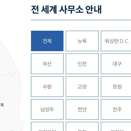
전 세계 사무소 안내
전체
뉴욕
워싱턴 D.C.
부산
인천
대구
수원
고양
창원
경북
남양주
천안
전주