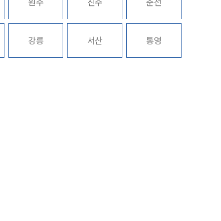
원주
진주
춘천
업무분야
공정거래그룹 업무
강릉
서산
통영
전체
구성원 소개
공정거래법전문변호사
소식/자료
언론보도
공지사항
법률 블로그