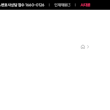
변호사상담 접수
1660-0126
인재채용
AI대륜
구성원 소개
소식/자료
그룹소개
그룹소개
대륜의 강점
오시는 길
글로벌 파트너 로펌