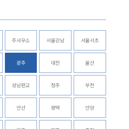
고객의 소리
통합검색
AI대륜
주사무소
서울강남
서울서초
업무사례
광주
대전
울산
주요 업무사례
사례분석/최신동향
성남판교
청주
부천
법률정보
법률지식인
안산
평택
안양
고객후기