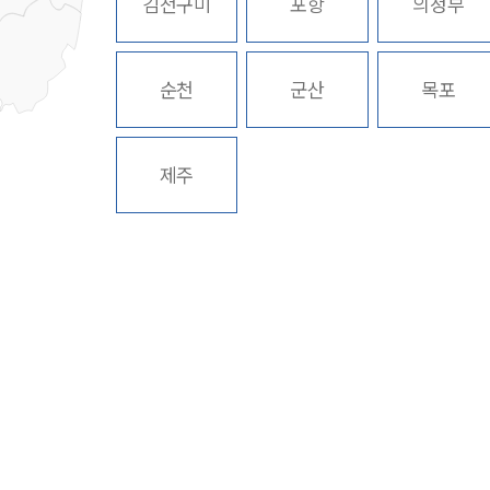
김천구미
포항
의정부
순천
군산
목포
제주