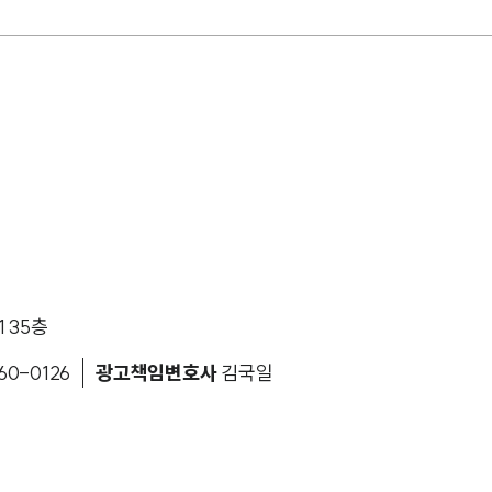
 35층
60-0126
광고책임변호사
김국일