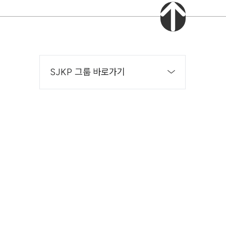
법률서식
뉴스레터/브로슈어
세미나
SJKP 그룹 바로가기
대륜법률상담예약
대륜법률상담예약