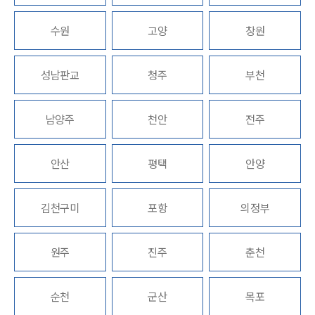
수원
고양
창원
그룹소개
그룹소개
성남판교
청주
부천
대륜의 강점
오시는 길
글로벌 파트너 로펌
남양주
천안
전주
고객의 소리
통합검색
AI대륜
안산
평택
안양
업무사례
김천구미
포항
의정부
주요 업무사례
사례분석/최신동향
원주
진주
춘천
법률정보
법률지식인
고객후기
순천
군산
목포