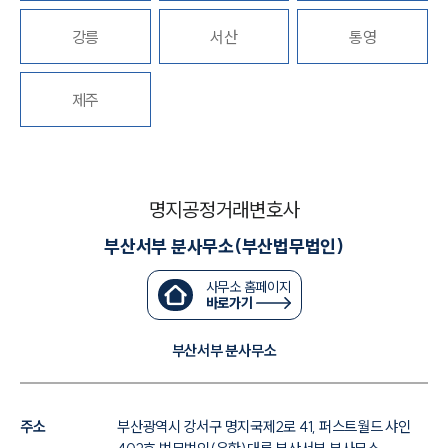
업무분야
강릉
서산
통영
공정거래그룹 업무
전체
제주
구성원 소개
공정거래법전문변호사
명지공정거래변호사
부산서부 분사무소(부산법무법인)
소식/자료
사무소 홈페이지
언론보도
바로가기
공지사항
법률 블로그
부산서부 분사무소
법률서식
뉴스레터/브로슈어
세미나
주소
부산광역시 강서구 명지국제2로 41, 퍼스트월드 샤인