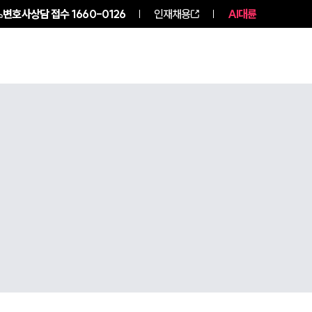
변호사상담 접수
1660-0126
인재채용
AI대륜
구성원 소개
소식/자료