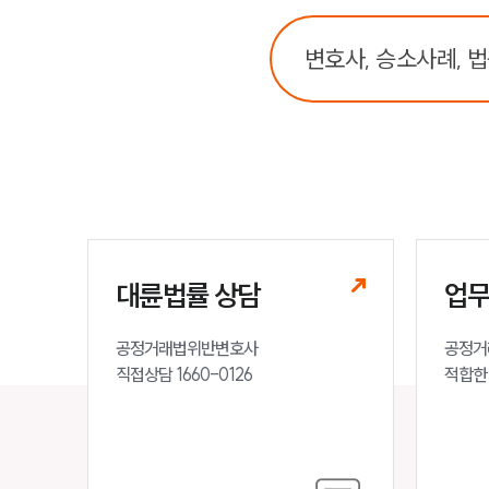
대륜법률 상담
업
공정거래법위반변호사

공정거
직접상담 1660-0126
적합한