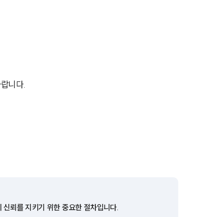
전체
구성원 소개
공정거래법전문변호사
바랍니다.
소식/자료
언론보도
공지사항
법률 블로그
법률서식
뉴스레터/브로슈어
의 신뢰를 지키기 위한 중요한 절차입니다.