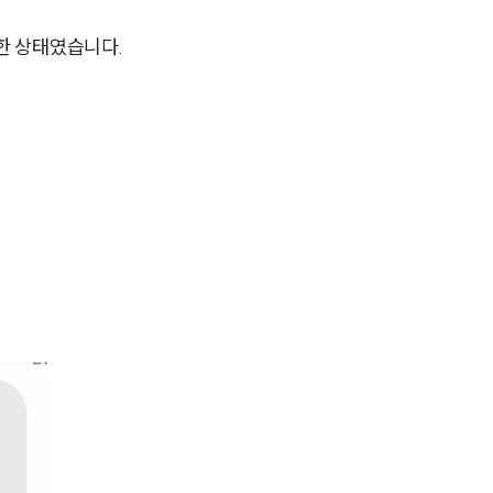
한 상태였습니다.
그룹소개
그룹소개
대륜의 강점
오시는 길
글로벌 파트너 로펌
고객의 소리
통합검색