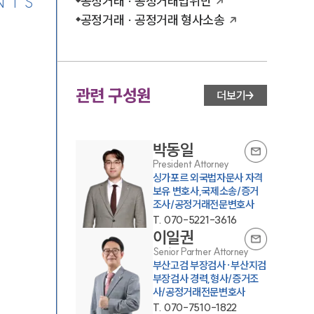
NTS
공정거래 · 공정거래법위반
공정거래 · 공정거래 형사소송
관련 구성원
더보기
박동일
President Attorney
싱가포르 외국법자문사 자격
보유 변호사,국제소송/증거
조사/공정거래전문변호사
T.
070-5221-3616
이일권
Senior Partner Attorney
부산고검 부장검사·부산지검
부장검사 경력,형사/증거조
사/공정거래전문변호사
T.
070-7510-1822