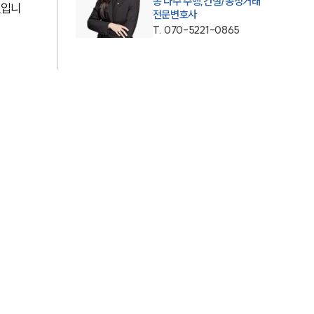
송 다수 수행,건설/공정거래
것입니
전문변호사
AI대륜
T.
070-5221-0865
업무사례
주요 업무사례
사례분석/최신동향
법률정보
법률지식인
고객후기
업무분야
공정거래그룹 업무