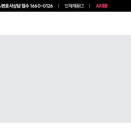
변호사상담 접수
1660-0126
인재채용
AI대륜
구성원 소개
소식/자료