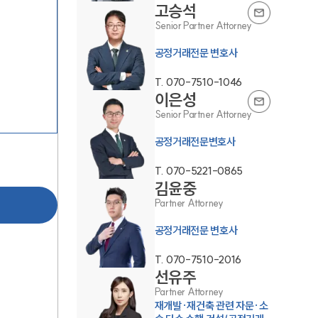
고승석
Senior Partner Attorney
공정거래전문 변호사
T.
070-7510-1046
이은성
Senior Partner Attorney
그룹소개
공정거래전문변호사
그룹소개
T.
070-5221-0865
김윤중
대륜의 강점
Partner Attorney
오시는 길
공정거래전문 변호사
글로벌 파트너 로펌
T.
070-7510-2016
선유주
고객의 소리
Partner Attorney
재개발·재건축 관련 자문·소
통합검색