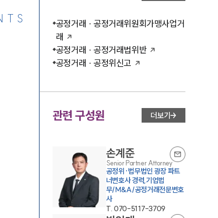
NTS
공정거래 · 공정거래위원회가맹사업거
래
공정거래 · 공정거래법위반
공정거래 · 공정위신고
관련 구성원
더보기
손계준
Senior Partner Attorney
공정위·법무법인 광장 파트
너변호사 경력,기업법
무/M&A/공정거래전문변호
사
T.
070-5117-3709