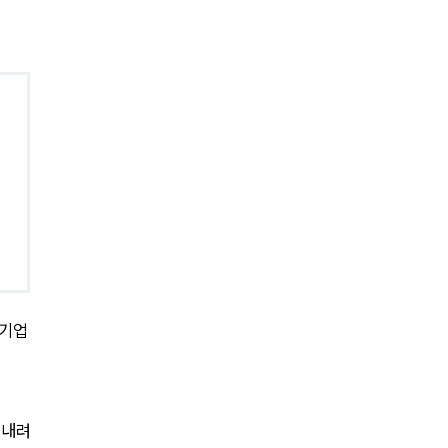
전체
구성원 소개
공정거래법전문변호사
소식/자료
언론보도
공지사항
 기업
법률 블로그
법률서식
뉴스레터/브로슈어
 내려