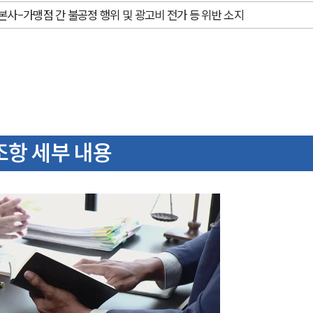
본사-가맹점 간 불공정 행위 및 광고비 전가 등 위반 소지
조항 세부 내용