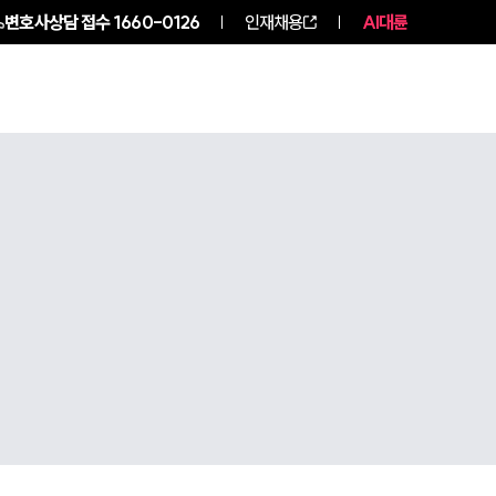
변호사상담 접수
1660-0126
인재채용
AI대륜
구성원 소개
소식/자료