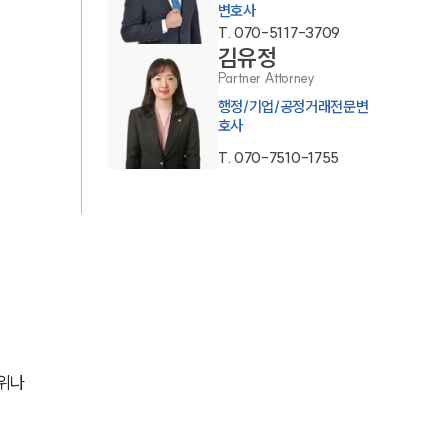
변호사
AI대륜
T.
070-5117-3709
김유정
Partner Attorney
업무사례
행정/기업/공정거래전문변
호사
주요 업무사례
T.
070-7510-1755
사례분석/최신동향
법률정보
법률지식인
고객후기
업무분야
위나 
공정거래그룹 업무