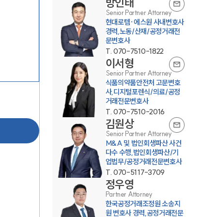
방인태
Senior Partner Attorney
현대로템·에스원 사내변호사
경력,노동/산재/공정거래전
문변호사
T.
070-7510-1822
이서형
Senior Partner Attorney
식품의약품안전처 고문변호
그룹소개
사,디지털포렌식/의료/공정
거래전문변호사
T.
070-7510-2016
그룹소개
김원상
Senior Partner Attorney
대륜의 강점
M&A 및 법인회생파산 사건
다수 수행,법인회생파산/기
오시는 길
업법무/공정거래전문변호사
T.
070-5117-3709
글로벌 파트너 로펌
정우영
고객의 소리
Partner Attorney
한국공정거래조정원 소송지
원 변호사 경력,공정거래전문
통합검색