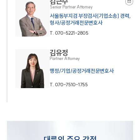
김근수
오시는 길
Senior Partner Attorney
글로벌 파트너 로펌
고객의 소리
서울동부지검 부장검사[기업소송] 경력,
통합검색
형사/공정거래전문변호사
AI대륜
T.
070-5221-2805
업무사례
김유정
주요 업무사례
Partner Attorney
사례분석/최신동향
행정/기업/공정거래전문변호사
법률정보
법률지식인
고객후기
T.
070-7510-1755
업무분야
공정거래그룹 업무
전체
대륜의 주요 강점