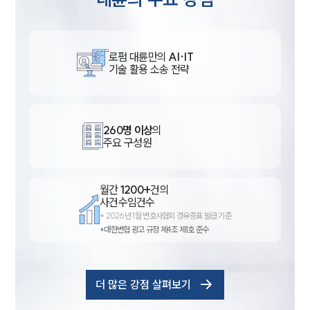
구성원 소개
공정거래법전문변호사
로펌 대륜만의
AI·IT
기술 활용 소송 전략
소식/자료
언론보도
공지사항
260명 이상
의
법률 블로그
주요 구성원
법률서식
뉴스레터/브로슈어
세미나
월간
1200+
건의
사건수임건수
*
2026년 1월 변호사협회 경유증표 발급 기준
대륜법률상담예약
*대한변협 광고 규정 제4조 제1호 준수
대륜법률상담예약
더 많은 강점 살펴보기