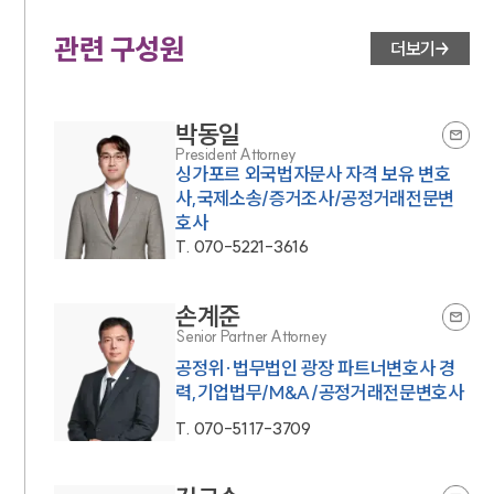
관련 구성원
더보기
박동일
President Attorney
싱가포르 외국법자문사 자격 보유 변호
사,국제소송/증거조사/공정거래전문변
호사
T.
070-5221-3616
손계준
Senior Partner Attorney
공정위·법무법인 광장 파트너변호사 경
력,기업법무/M&A/공정거래전문변호사
그룹소개
T.
070-5117-3709
그룹소개
대륜의 강점