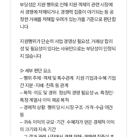
부당성은 지원 행위로 인해 지원 객체의 관련 시장에
서 경쟁에 저해되거나, 경쟁력 집중이 야기되는 등 공
정한 거래를 저해할 우려가 있는가를 기준으로 판단합
니다.
지원행위가 단순히 사업 경영상 필요성, 거래상 합리
성 및 필요성이 있다는 사유만으로는 부당성이 인정되
지 않습니다.
▷세부 판단 요소
– 행위 주체·객체 및 특수관계: 지원 기업과 수혜 기업 
간 지분·지배·친족 등 관계
– 목적·의도 및 경위: 정상적 경영 필요성 vs. 특정인·
특정 계열사 이익 제공 목적
– 경제적 상황: 행위 당시 시장 구조·가격·수급 여건 
그룹소개
등
그룹소개
– 귀속 이익의 규모·기간: 수혜자가 얻은 경제적 이익
대륜의 강점
의 크기와 지속 기간
오시는 길
– 그 결과 관련 시장에서 경쟁 저해·경쟁력 집중이 초