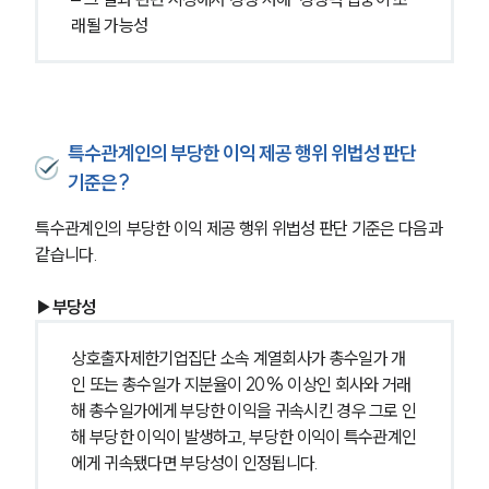
글로벌 파트너 로펌
래될 가능성
고객의 소리
통합검색
AI대륜
업무사례
특수관계인의 부당한 이익 제공 행위 위법성 판단
기준은?
주요 업무사례
사례분석/최신동향
특수관계인의 부당한 이익 제공 행위 위법성 판단 기준은 다음과 
법률정보
법률지식인
같습니다.
고객후기
▶부당성
업무분야
상호출자제한기업집단 소속 계열회사가 총수일가 개
인 또는 총수일가 지분율이 20% 이상인 회사와 거래
공정거래그룹 업무
해 총수일가에게 부당한 이익을 귀속시킨 경우 그로 인
전체
해 부당한 이익이 발생하고, 부당한 이익이 특수관계인
에게 귀속됐다면 부당성이 인정됩니다.
구성원 소개