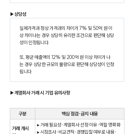
공정거래법전문변호사
▶상당성
실제가격과 정상 가격과의 차이가 7% 및 50억 원 이
소식/자료
상 차이나는 경우 상당히 유리한 조건으로 판단해 상당
성이 인정됩니다.
언론보도
공지사항
법률 블로그
또, 평균 매출액의 12% 및 200억 원 이상 차이가 나
법률서식
는 경우 상당한 규모의 물량으로 판단해 상당성이 인정
뉴스레터/브로슈어
됩니다.
세미나
▶계열회사 거래 시 기업 유의사항
대륜법률상담예약
대륜법률상담예약
구분
핵심 점검·금지 내용
▸ 거래 필요성·계열회사 선정 이유·역할 명확화
거래 개시 
▸ 시장조사·비교견적·경쟁입찰 여부로 내용·