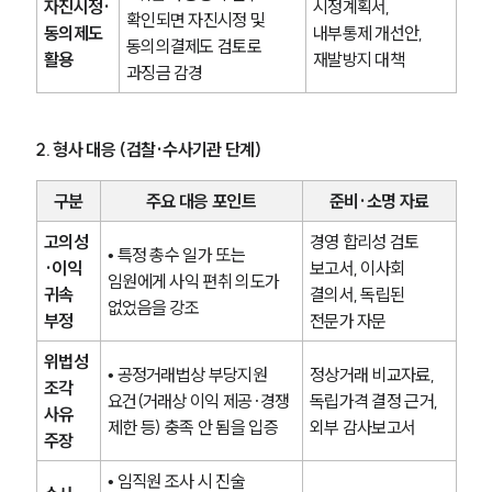
자진시정·
시정계획서, 
확인되면 자진시정 및 
동의제도 
내부통제 개선안, 
동의의결제도 검토로 
활용
재발방지 대책
과징금 감경
2. 형사 대응 (검찰·수사기관 단계)
구분
주요 대응 포인트
준비·소명 자료
고의성
경영 합리성 검토 
• 특정 총수 일가 또는 
·이익 
보고서, 이사회 
임원에게 사익 편취 의도가 
귀속 
결의서, 독립된 
없었음을 강조
부정
전문가 자문
위법성 
• 공정거래법상 부당지원 
정상거래 비교자료, 
조각 
요건(거래상 이익 제공·경쟁 
독립가격 결정 근거, 
사유 
제한 등) 충족 안 됨을 입증
외부 감사보고서
주장
• 임직원 조사 시 진술 