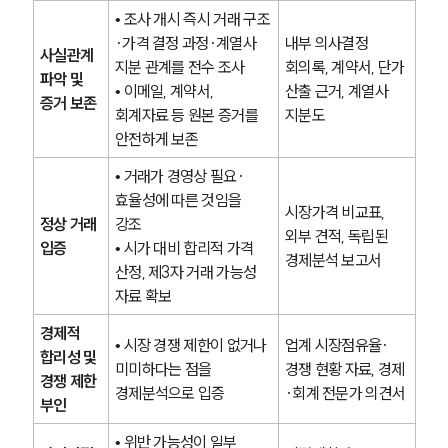
• 조사 개시 즉시 거래 구조
·가격 결정 과정·계열사 
내부 의사결정 
사실관계 
지분 관계를 전수 조사
회의록, 계약서, 단가 
파악 및 
• 이메일, 계약서, 
산출 근거, 계열사 
증거 보존
회계자료 등 원본 증거를 
지분도
안전하게 보존
• 거래가 경영상 필요·
효율성에 따른 것임을 
시장가격 비교표, 
정상 거래 
강조
외부 견적, 독립된 
입증
• 시가 대비 합리적 가격 
경제분석 보고서
산정, 제3자 거래 가능성 
자료 확보
경제적 
• 시장 경쟁 제한이 없거나 
업계 시장점유율·
합리성 및 
미미하다는 점을 
경쟁 현황 자료, 경제
경쟁 제한 
경제분석으로 입증
·회계 전문가 의견서
부인
• 위반 가능성이 일부 