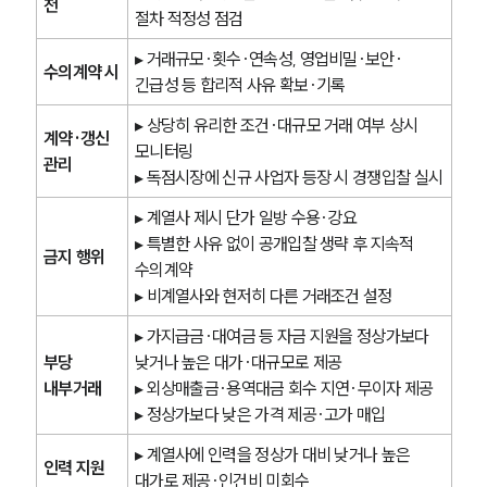
전
절차 적정성 점검
▸ 거래규모·횟수·연속성, 영업비밀·보안·
수의계약 시
긴급성 등 합리적 사유 확보·기록
▸ 상당히 유리한 조건·대규모 거래 여부 상시 
계약·갱신 
모니터링
관리
▸ 독점시장에 신규 사업자 등장 시 경쟁입찰 실시
▸ 계열사 제시 단가 일방 수용·강요
▸ 특별한 사유 없이 공개입찰 생략 후 지속적 
금지 행위
수의계약
▸ 비계열사와 현저히 다른 거래조건 설정
▸ 가지급금·대여금 등 자금 지원을 정상가보다 
부당 
낮거나 높은 대가·대규모로 제공
내부거래
▸ 외상매출금·용역대금 회수 지연·무이자 제공
▸ 정상가보다 낮은 가격 제공·고가 매입
▸ 계열사에 인력을 정상가 대비 낮거나 높은 
인력 지원
대가로 제공·인건비 미회수