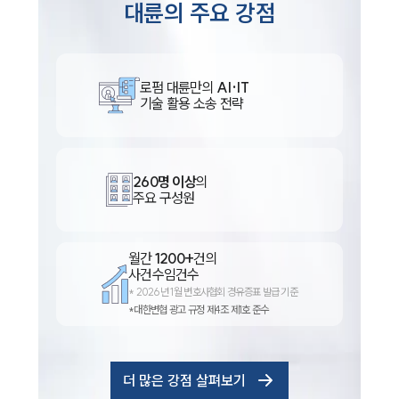
대륜의 주요 강점
로펌 대륜만의
AI·IT
기술 활용 소송 전략
260명 이상
의
주요 구성원
인재채용
만화로 보는 사례
월간
1200+
건의
사건수임건수
*
2026년 1월 변호사협회 경유증표 발급 기준
*대한변협 광고 규정 제4조 제1호 준수
더 많은 강점 살펴보기