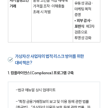
자기발행코인 
발행 코인을 직접 매매해 
유동성 공급·
거래
가격을 조작·이해충돌 
마케팅 목적 
초래 시 처벌
증명
• 
외부 감사·
포렌식
: 제3자 
검증으로 
투명성 강화
가상자산 사업자의 법적 리스크 방어를 위한
대비책은?
1. 컴플라이언스(Compliance) 프로그램 구축
-법규 매뉴얼 상시 업데이트
-「특정 금융거래정보의 보고 및 이용 등에 관한 법률
(특금법)」, 「가상자산 이용자 보호 등에 관한 법률」, 자