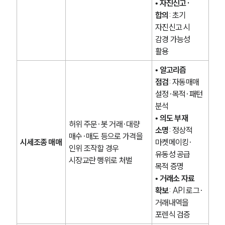
• 
자진신고·
합의
: 초기 
자진신고 시 
감경 가능성 
활용
• 
알고리즘 
점검
: 자동매매 
설정·목적·패턴 
분석
• 
의도 부재 
허위 주문·봇 거래·대량 
소명
: 정상적 
매수·매도 등으로 가격을 
시세조종 매매
마켓메이킹·
인위 조작할 경우 
유동성 공급 
시장교란 행위로 처벌
목적 증명
• 
거래소 자료 
확보
: API 로그·
거래내역을 
포렌식 검증