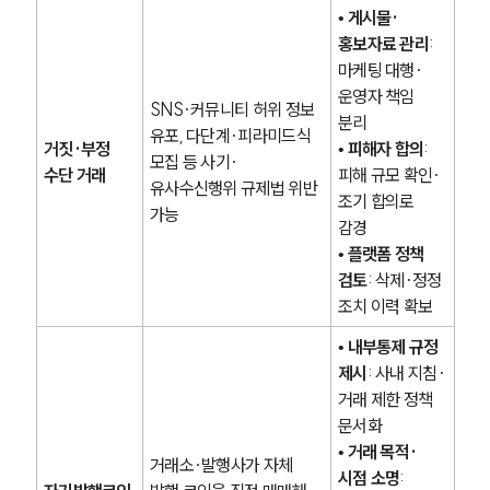
• 
게시물·
홍보자료 관리
: 
마케팅 대행·
운영자 책임 
SNS·커뮤니티 허위 정보 
분리
유포, 다단계·피라미드식 
거짓·부정 
• 
피해자 합의
: 
모집 등 사기·
수단 거래
피해 규모 확인·
유사수신행위 규제법 위반 
조기 합의로 
가능
감경
• 
플랫폼 정책 
검토
: 삭제·정정 
조치 이력 확보
• 
내부통제 규정 
제시
: 사내 지침·
거래 제한 정책 
문서화
• 
거래 목적·
거래소·발행사가 자체 
시점 소명
: 