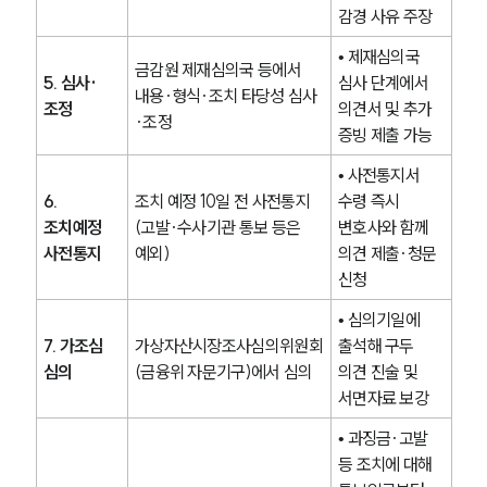
감경 사유 주장
• 제재심의국 
금감원 제재심의국 등에서 
5. 심사·
심사 단계에서 
내용·형식·조치 타당성 심사
조정
의견서 및 추가 
·조정
증빙 제출 가능
• 사전통지서 
6. 
조치 예정 10일 전 사전통지
수령 즉시 
조치예정 
(고발·수사기관 통보 등은 
변호사와 함께 
사전통지
예외)
의견 제출·청문 
신청
• 심의기일에 
7. 가조심 
가상자산시장조사심의위원회
출석해 구두 
심의
(금융위 자문기구)에서 심의
의견 진술 및 
그룹소개
서면자료 보강
그룹소개
• 과징금·고발 
대륜의 강점
등 조치에 대해 
오시는 길