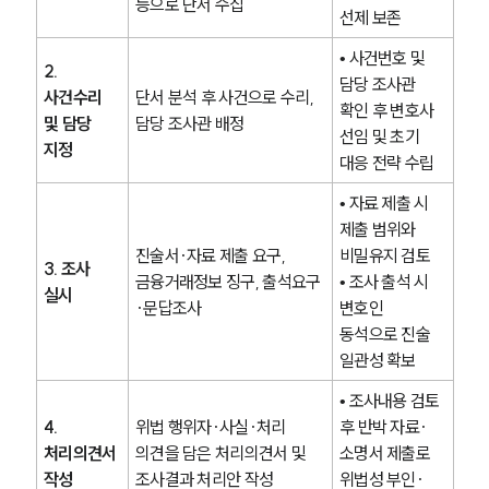
등으로 단서 수집
선제 보존
• 사건번호 및 
2. 
담당 조사관 
사건수리 
단서 분석 후 사건으로 수리, 
확인 후 변호사 
및 담당 
담당 조사관 배정
선임 및 초기 
지정
대응 전략 수립
• 자료 제출 시 
제출 범위와 
진술서·자료 제출 요구, 
비밀유지 검토
3. 조사 
금융거래정보 징구, 출석요구
• 조사 출석 시 
실시
·문답조사
변호인 
동석으로 진술 
일관성 확보
• 조사내용 검토 
4. 
위법 행위자·사실·처리 
후 반박 자료·
처리의견서 
의견을 담은 처리의견서 및 
소명서 제출로 
작성
조사결과 처리안 작성
위법성 부인·