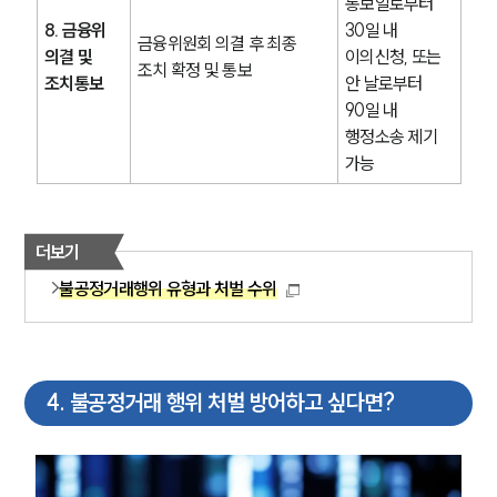
통보일로부터 
글로벌 파트너 로펌
8. 금융위 
30일 내 
고객의 소리
금융위원회 의결 후 최종 
통합검색
의결 및 
이의신청, 또는 
조치 확정 및 통보
AI대륜
조치통보
안 날로부터 
90일 내 
행정소송 제기 
업무사례
가능
주요 업무사례
사례분석/최신동향
법률정보
더보기
법률지식인
고객후기
불공정거래행위 유형과 처벌 수위
업무분야
공정거래그룹 업무
4
.
불공정거래 행위 처벌 방어하고 싶다면?
전체
구성원 소개