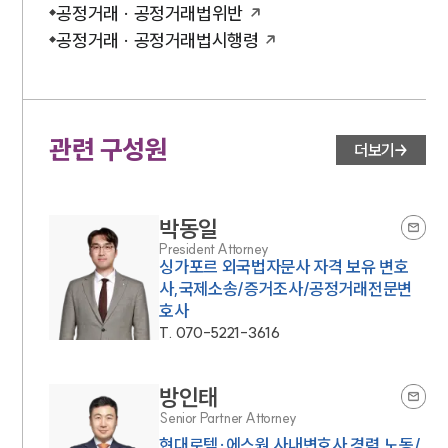
공정거래 · 공정거래법위반
공정거래 · 공정거래법시행령
관련 구성원
더보기
박동일
President Attorney
싱가포르 외국법자문사 자격 보유 변호
사,국제소송/증거조사/공정거래전문변
호사
T.
070-5221-3616
방인태
Senior Partner Attorney
현대로템·에스원 사내변호사 경력,노동/