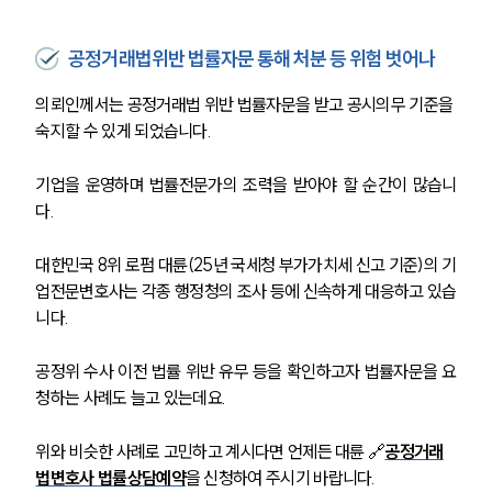
고객의 소리
통합검색
AI대륜
공정거래법위반 법률자문 통해 처분 등 위험 벗어나
의뢰인께서는 공정거래법 위반 법률자문을 받고 공시의무 기준을 
업무사례
숙지할 수 있게 되었습니다.
주요 업무사례
기업을 운영하며 법률전문가의 조력을 받아야 할 순간이 많습니
사례분석/최신동향
다.
법률정보
법률지식인
고객후기
대한민국 8위 로펌 대륜(25년 국세청 부가가치세 신고 기준)의 기
업전문변호사는 각종 행정청의 조사 등에 신속하게 대응하고 있습
니다.
업무분야
공정위 수사 이전 법률 위반 유무 등을 확인하고자 법률자문을 요
공정거래그룹 업무
전체
청하는 사례도 늘고 있는데요.
위와 비슷한 사례로 고민하고 계시다면 언제든 대륜 🔗
공정거래
구성원 소개
법변호사 법률상담예약
을 신청하여 주시기 바랍니다.