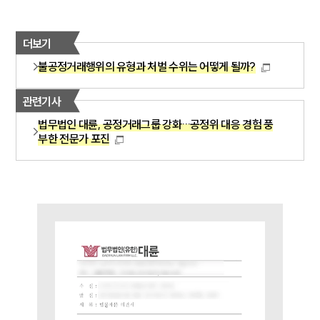
공정거래법전문변호사
더보기
소식/자료
불공정거래행위의 유형과 처벌 수위는 어떻게 될까?
언론보도
관련기사
공지사항
법률 블로그
법무법인 대륜, 공정거래그룹 강화…공정위 대응 경험 풍
법률서식
부한 전문가 포진
뉴스레터/브로슈어
세미나
대륜법률상담예약
대륜법률상담예약